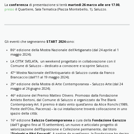
La
conferenza
di presentazione si terrà
martedì 26 marzo alle ore 17.00
,
presso
il Quartiere, Sala Tematica (Piazza Montebello, 1), Saluzzo.
Gli eventi che segneranno
START 2024
sono:
86ª edizione della Mostra Nazionale dell’Artigianato (dal 24 aprile al 1
maggio 2024);
LA CITTA’ SVELATA, un weekend progettato in collaborazione con il
Comune di Saluzzo – dedicato a conoscere e scoprire Saluzzo;
47ª Mostra Nazionale dell’Antiquariato di Saluzzo curata da Franco
Brancaccio (dall’11 al 19 maggio 2024);
29ª edizione della Mostra di Arte Contemporanea – Saluzzo Arte (dal 24
maggio al 26 giugno 2024);
46ª edizione del Premio Matteo Olivero. Promosso dalla Fondazione
Amleto Bertoni, dal Comune di Saluzzo e organizzato da The Blank
Contemporary Art. Il premio è stato vinto quest’anno da Alice Ronchi (1989,
Ponte dell’Olio, Piacenza) – la cui installazione troverà collocazione in uno
spazio della città;
16ª edizione
Saluzzo Contemporanea
a cura della
Fondazione Garuzzo
(dall’1 giugno fino al 15 settembre), un nuovo e articolato progetto di
valorizzazione dell’Esposizione e Collezione permanente, dal titolo
“
Dialoghi e Altri Sguardi
“. A partire da quest’anno, la Fondazione ha deciso