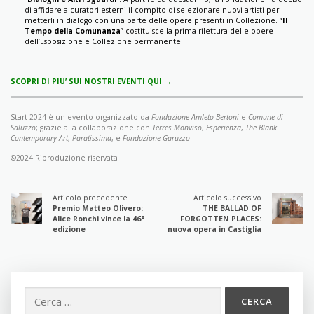
di affidare a curatori esterni il compito di selezionare nuovi artisti per
metterli in dialogo con una parte delle opere presenti in Collezione. “
Il
Tempo della Comunanza
” costituisce la prima rilettura delle opere
dell’Esposizione e Collezione permanente.
SCOPRI DI PIU’ SUI NOSTRI EVENTI QUI →
Start 2024 è un evento organizzato da
Fondazione Amleto Bertoni
e
Comune di
Saluzzo
; grazie alla collaborazione con
Terres Monviso
,
Esperienza
,
The Blank
Contemporary Art
,
Paratissima
, e
Fondazione Garuzzo
.
©2024 Riproduzione riservata
Articolo precedente
Articolo successivo
Premio Matteo Olivero:
THE BALLAD OF
Alice Ronchi vince la 46°
FORGOTTEN PLACES:
edizione
nuova opera in Castiglia
Ricerca
per: