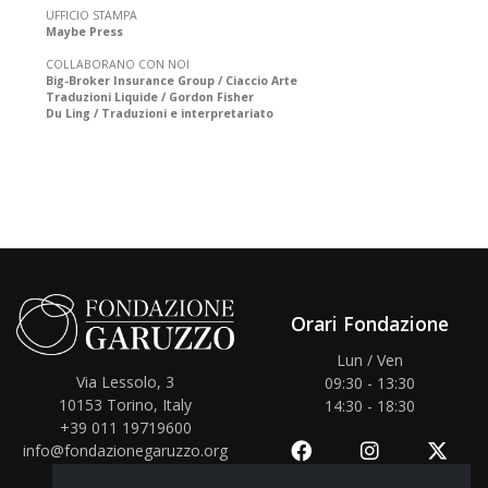
UFFICIO STAMPA
Maybe Press
COLLABORANO CON NOI
Big-Broker Insurance Group / Ciaccio Arte
Traduzioni Liquide / Gordon Fisher
Du Ling / Traduzioni e interpretariato
Orari Fondazione
Lun / Ven
Via Lessolo, 3
09:30 - 13:30
10153
Torino, Italy
14:30 - 18:30
+39 011 19719600
info@fondazionegaruzzo.org
CF: 97662150016