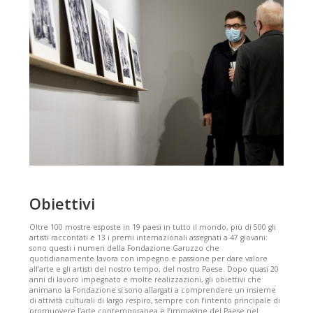
Obiettivi
Oltre 100 mostre esposte in 19 paesi in tutto il mondo, più di 500 gli
artisti raccontati e 13 i premi internazionali assegnati a 47 giovani:
sono questi i numeri della Fondazione Garuzzo che
quotidianamente lavora con impegno e passione per dare valore
all’arte e gli artisti del nostro tempo, del nostro Paese. Dopo quasi 20
anni di lavoro impegnato e molte realizzazioni, gli obiettivi che
animano la Fondazione si sono allargati a comprendere un insieme
di attività culturali di largo respiro, sempre con l’intento principale di
promuovere l’arte contemporanea e l’immagine del Paese nel