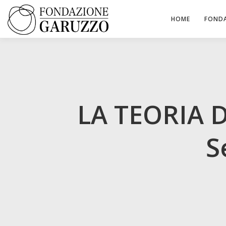
Passa
al
HOME
FOND
contenuto
LA TEORIA D
S