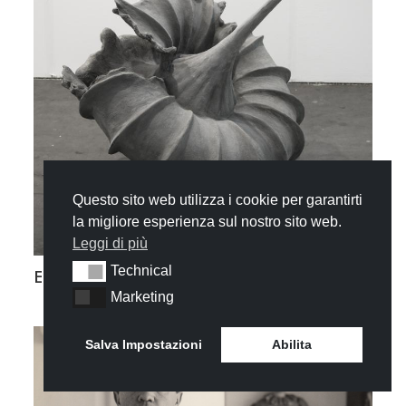
Questo sito web utilizza i cookie per garantirti
la migliore esperienza sul nostro sito web.
Leggi di più
Technical
Technical
Elisa Strinna
Marketing
Marketing
Salva Impostazioni
Abilita