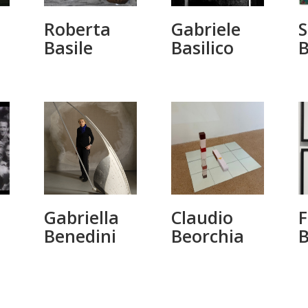
Roberta
Gabriele
S
Basile
Basilico
B
Gabriella
Claudio
F
Benedini
Beorchia
B