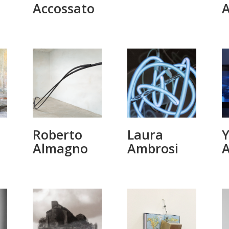
Accossato
A
Roberto
Laura
Y
Almagno
Ambrosi
A