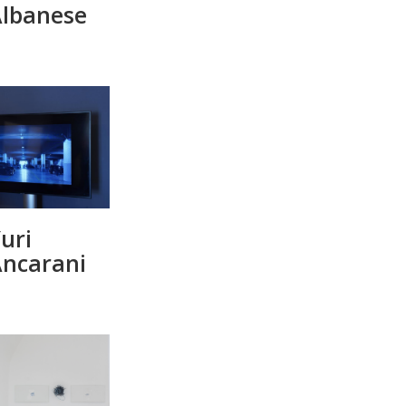
lbanese
uri
ncarani