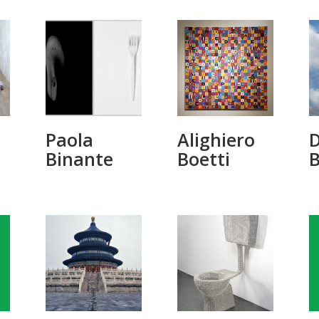
Paola
Alighiero
Binante
Boetti
B