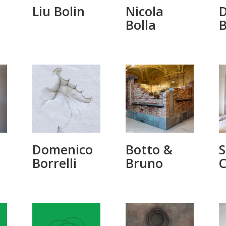
Liu Bolin
Nicola
D
Bolla
B
Domenico
Botto &
S
Borrelli
Bruno
C