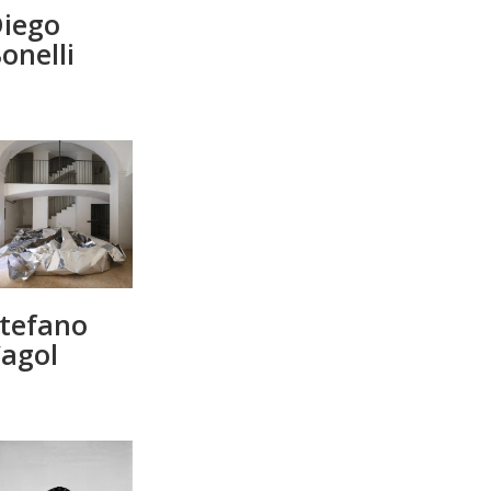
iego
onelli
tefano
agol