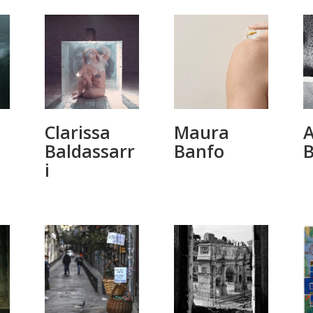
Clarissa
Maura
Baldassarr
Banfo
B
i